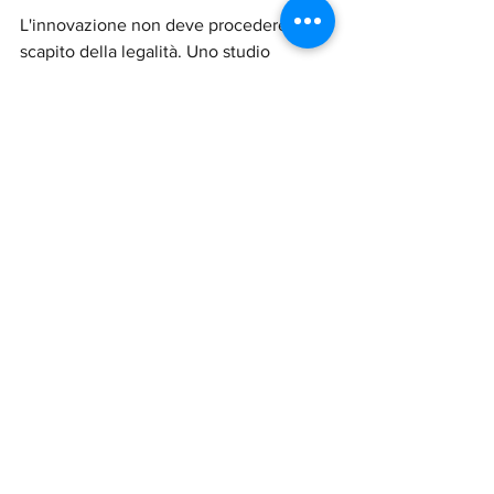
L'innovazione non deve procedere a 
scapito della legalità. Uno studio 
accurato dei flussi di dati e una 
contrattualistica solida con i fornitori di 
servizi AI sono i primi passi per 
trasformare la conformità normativa in 
un 
vantaggio competitivo
.
Rispettare la privacy non significa 
frenare il progresso, ma garantire che 
l'evoluzione tecnologica rimanga al 
servizio dell'uomo e dei suoi diritti 
fondamentali.
Mostra tutti