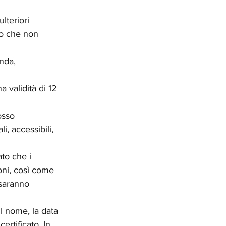
lteriori 
no che non 
anda, 
a validità di 12 
osso 
, accessibili, 
to che i 
ioni, così come 
 saranno 
il nome, la data 
certificato. In 