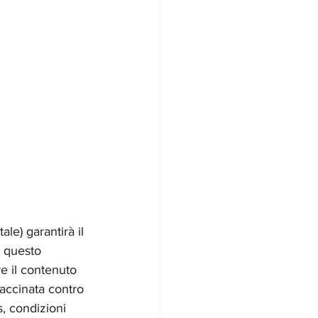
le) garantirà il 
n questo 
re il contenuto 
vaccinata contro 
s, condizioni 