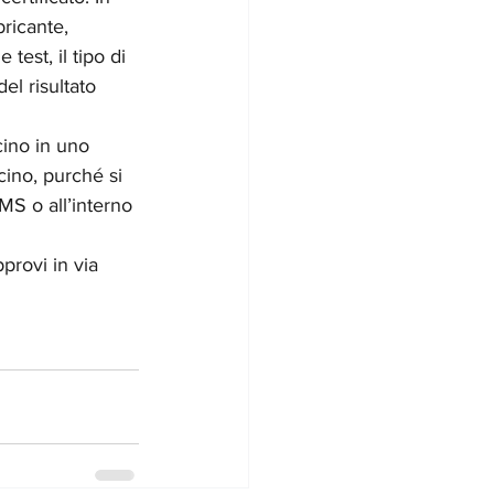
bricante, 
test, il tipo di 
el risultato 
cino in uno 
ino, purché si 
OMS o all’interno 
provi in via 