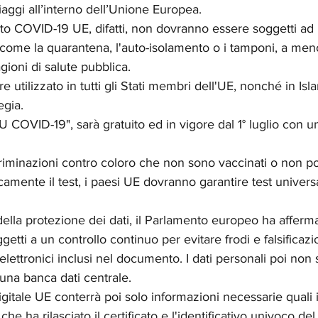
aggi all’interno dell’Unione Europea.
ficato COVID-19 UE, difatti, non dovranno essere soggetti ad u
o, come la quarantena, l'auto-isolamento o i tamponi, a me
agioni di salute pubblica.
re utilizzato in tutti gli Stati membri dell'UE, nonché in Isl
gia. 
EU COVID-19", sarà gratuito ed in vigore dal 1° luglio con un
scriminazioni contro coloro che non sono vaccinati o non p
mente il test, i paesi UE dovranno garantire test universali
lla protezione dei dati, il Parlamento europeo ha afferma
ggetti a un controllo continuo per evitare frodi e falsificaz
li elettronici inclusi nel documento. I dati personali poi non
 una banca dati centrale.
igitale UE conterrà poi solo informazioni necessarie quali 
che ha rilasciato il certificato e l'identificativo univoco del 