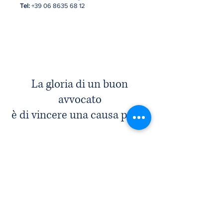
Tel:
+39 06 8635 68 12
La gloria di un buon
avvocato
è
di vi
n
cere una causa persa
( Balzac)
Valore
01.
Attenzione