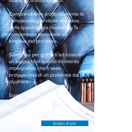
fidano e confidano in noi.
Comprendiamo profondamente le
complessità giuridiche alla base
delle questioni da risolvere e la
componente personale ed
emotiva del processo.
Siamo qui per guidarti ed essere
un supporto in questo momento
impegnativo che ti vede
protagonista di un problema da
dipanare.
Siamo orgogliosi di aiutarti a
identificare le tue esigenze ed a
trovare soluzioni per ottenere i
migliori risultati.
Scopri di piu'