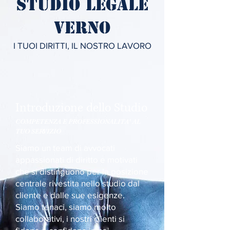
Studio Legale
Verno
I TUOI DIRITTI, IL NOSTRO LAVORO​
Introduzione dello Studio
COMPETENZA E PROFESSIONALITA' AL
TUO SERVIZIO
Siamo un team di avvocati
appassionati di diritto e motivati
che si distinguono per la posizione
centrale rivestita nello studio dal
cliente e dalle sue esigenze.
Siamo tenaci, siamo molto
collaborativi, i nostri clienti si