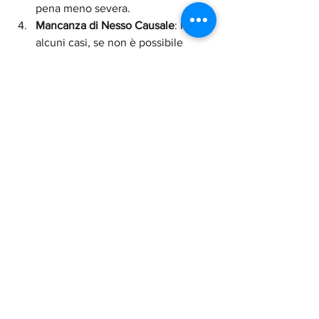
pena meno severa.
Mancanza di Nesso Causale
: In 
alcuni casi, se non è possibile 
provare che il tuo comportamento 
sia stato la causa diretta dei 
disordini o della rissa, la tua 
responsabilità potrebbe essere 
messa in discussione.
Errore di Persona o Identità
: Se sei 
stato erroneamente identificato 
come partecipante attivo ai 
disordini, la difesa può sostenere 
che non eri coinvolto.
Conclusione: Prevenire le 
Conseguenze di una Rissa o 
Disordini Pubblici
Le risse e i disordini pubblici non solo 