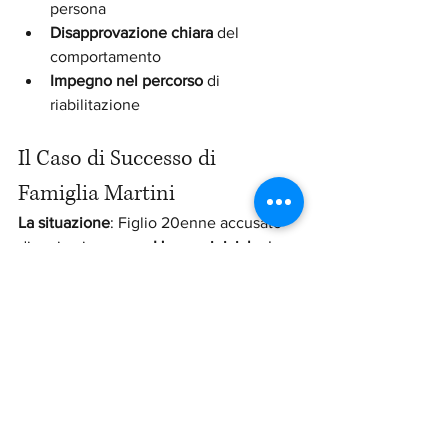
persona
Disapprovazione chiara
 del 
comportamento
Impegno nel percorso
 di 
riabilitazione
Il Caso di Successo di 
Famiglia Martini
La situazione
: Figlio 20enne accusato 
di rapina in gruppo 
L'errore iniziale
: I 
genitori volevano "spiegare" che era 
una bravata 
Il cambio strategia
: Silenzio 
totale, miglior avvocato di Roma, 
supporto discreto 
Il risultato
: Da 8 anni 
richiesti a 2 anni con condizionale, 
nessun carcere
La chiave
: Hanno capito che aiutare 
significa fare un passo indietro, non in 