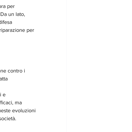
ra per 
 Da un lato, 
ifesa 
 riparazione per 
 
ne contro i 
atta 
i e 
ficaci, ma 
ueste evoluzioni 
ocietà.