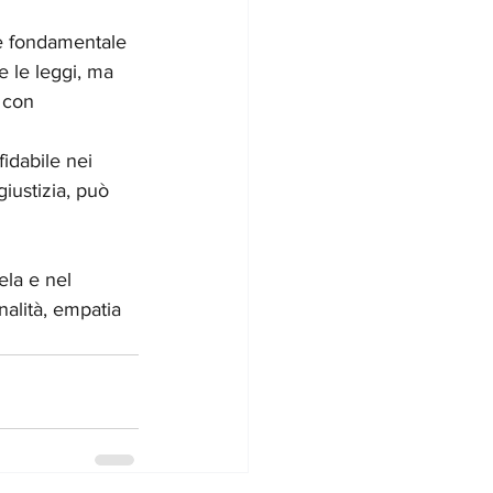
 è fondamentale 
e le leggi, ma 
 con 
idabile nei 
iustizia, può 
ela e nel 
nalità, empatia 