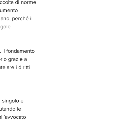
accolta di norme 
trumento 
no, perché il 
egole 
à, il fondamento 
rio grazie a 
lare i diritti 
l singolo e 
lutando le 
ll’avvocato 