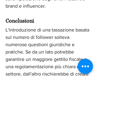
brand e influencer.
Conclusioni
L'introduzione di una tassazione basata 
sul numero di follower solleva 
numerose questioni giuridiche e 
pratiche. Se da un lato potrebbe 
garantire un maggiore gettito fiscale e 
una regolamentazione più chiara del 
settore, dall'altro rischierebbe di creare 
disparità e complessità burocratiche. È 
quindi fondamentale che qualsiasi 
nuova normativa venga accompagnata 
da linee guida precise e da strumenti 
adeguati per evitare distorsioni nel 
mercato digitale.