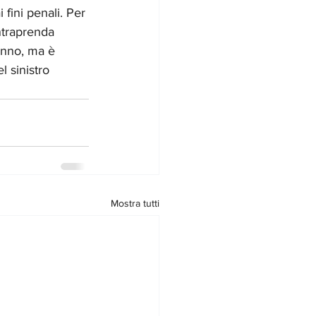
 fini penali. Per 
ntraprenda 
anno, ma è 
l sinistro 
Mostra tutti