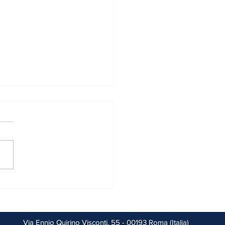
rbecue di troppo: quando
endio diventa un reato penale
e senza volerlo).
Via Ennio Quirino Visconti, 55 - 00193 Roma (Italia)