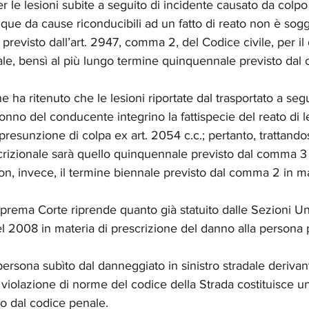
er le lesioni subite a seguito di incidente causato da colpo
e da cause riconducibili ad un fatto di reato non è sogg
 previsto dall’art. 2947, comma 2, del Codice civile, per i
ale, bensì al più lungo termine quinquennale previsto dal
 ha ritenuto che le lesioni riportate dal trasportato a segu
onno del conducente integrino la fattispecie del reato di l
presunzione di colpa ex art. 2054 c.c.; pertanto, trattandosi
scrizionale sarà quello quinquennale previsto dal comma 3 
non, invece, il termine biennale previsto dal comma 2 in ma
prema Corte riprende quanto già statuito dalle Sezioni Un
l 2008 in materia di prescrizione del danno alla persona 
persona subìto dal danneggiato in sinistro stradale derivan
 violazione di norme del codice della Strada costituisce u
to dal codice penale.