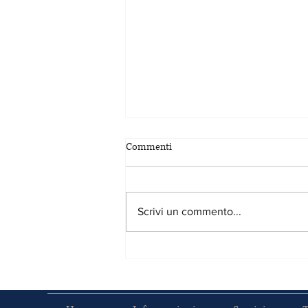
Commenti
Scrivi un commento...
Casa vacanze o abitazione
principale: come difendersi
legalmente dalle occupazioni
abusive.