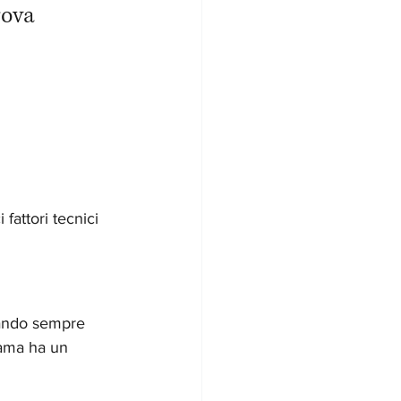
rova
attori tecnici 
tando sempre 
rama ha un 