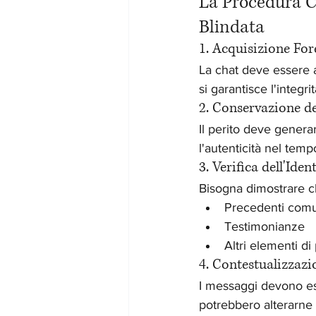
La Procedura 
Blindata
1. Acquisizione For
La chat deve essere a
si garantisce l'integrit
2. Conservazione de
Il perito deve genera
l'autenticità nel temp
3. Verifica dell'Iden
Bisogna dimostrare ch
Precedenti comu
Testimonianze
Altri elementi di
4. Contestualizzazi
I messaggi devono es
potrebbero alterarne i