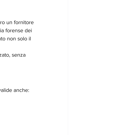
ro un fornitore 
ia forense dei 
o non solo il 
zato, senza 
valide anche: