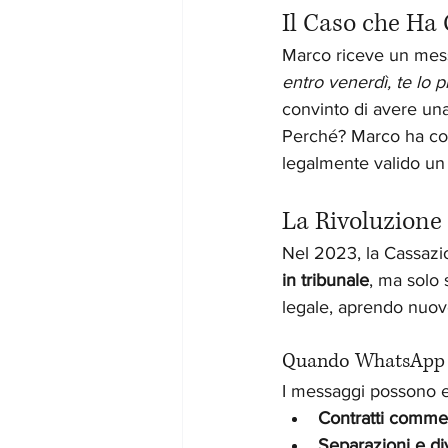
Il Caso che Ha
Marco riceve un mess
entro venerdì, te lo 
convinto di avere una 
Perché? Marco ha co
legalmente valido u
La Rivoluzione 
Nel 2023, la Cassazio
in tribunale
, ma solo 
legale, aprendo nuov
Quando WhatsApp D
I messaggi possono es
Contratti commer
Separazioni e di