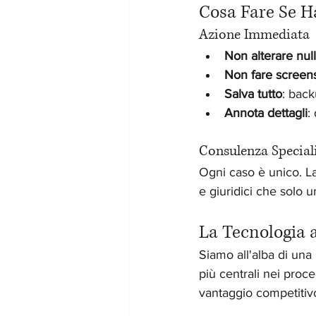
Cosa Fare Se H
Azione Immediata
Non alterare nul
Non fare screen
Salva tutto
: back
Annota dettagli
:
Consulenza Special
Ogni caso è unico. La
e giuridici che solo 
La Tecnologia a
Siamo all'alba di una
più centrali nei proc
vantaggio competiti