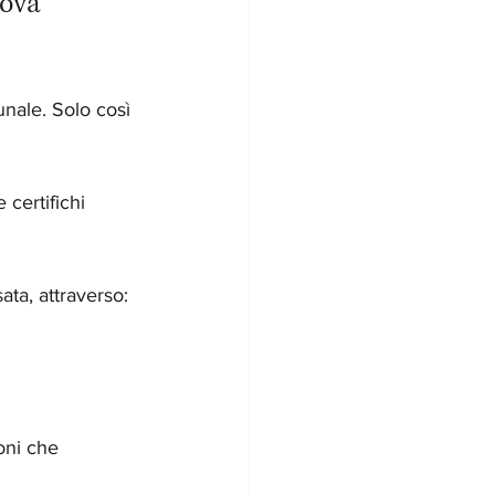
ova 
unale. Solo così 
certifichi 
ta, attraverso:
oni che 