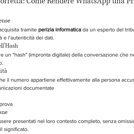
Corretta: Come Rendere WhatsApp una Pr
ense
cquisita tramite 
perizia informatica
 da un esperto del trib
à e l'autenticità dei dati.
ll'Hash
re un "hash" (impronta digitale) della conversazione che ne 
o.
tità
e il numero appartiene effettivamente alla persona accusa
nicazioni documentate
 prova
one
sere presentati nel loro contesto completo, senza omissi
l significato.