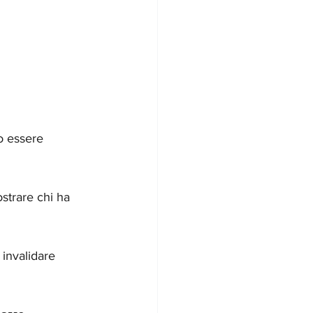
o essere 
trare chi ha 
invalidare 