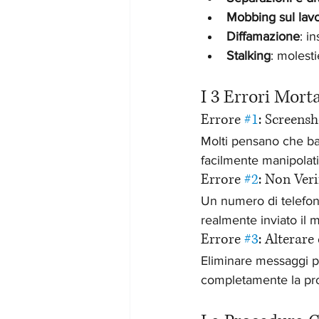
Mobbing sul lav
Diffamazione
: i
Stalking
: molesti
I 3 Errori Mort
Errore 
#1
: Screens
Molti pensano che bas
facilmente manipolati
Errore 
#2
: Non Veri
Un numero di telefon
realmente inviato il 
Errore 
#3
: Alterare
Eliminare messaggi pr
completamente la pr