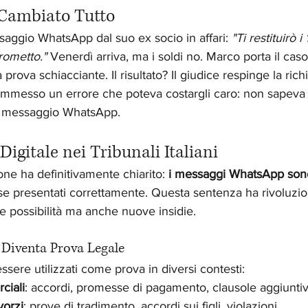
 Cambiato Tutto
aggio WhatsApp dal suo ex socio in affari: 
"Ti restituirò 
prometto."
 Venerdì arriva, ma i soldi no. Marco porta il caso 
prova schiacciante. Il risultato? Il giudice respinge la richi
mmesso un errore che poteva costargli caro: non sapeva
n messaggio WhatsApp.
Digitale nei Tribunali Italiani
ne ha definitivamente chiarito: 
i messaggi WhatsApp sono
se presentati correttamente. Questa sentenza ha rivoluzi
e possibilità ma anche nuove insidie.
iventa Prova Legale
sere utilizzati come prova in diversi contesti:
ciali
: accordi, promesse di pagamento, clausole aggiunti
vorzi
: prove di tradimento, accordi sui figli, violazioni